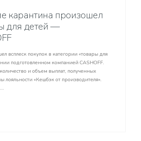
ле карантина произошел
ры для детей —
OFF
ел всплеск покупок в категории «товары для
овании подготовленном компанией CASHOFF.
оличество и объем выплат, полученных
ы лояльности «Кешбэк от производителя».
х…