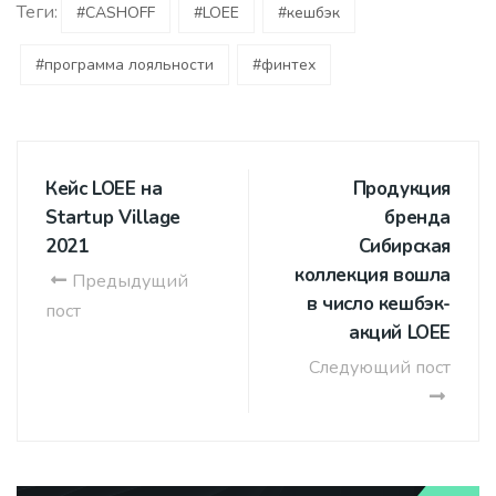
Теги:
#CASHOFF
#LOEE
#кешбэк
#программа лояльности
#финтех
Кейс LOEE на
Продукция
Startup Village
бренда
2021
Сибирская
коллекция вошла
Предыдущий
в число кешбэк-
пост
акций LOEE
Следующий пост