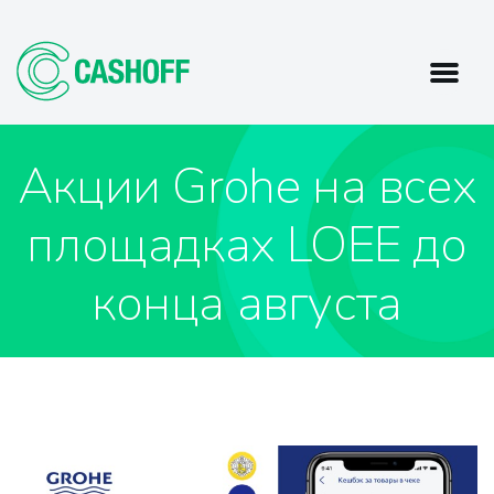
Акции Grohe на всех
площадках LOEE до
конца августа